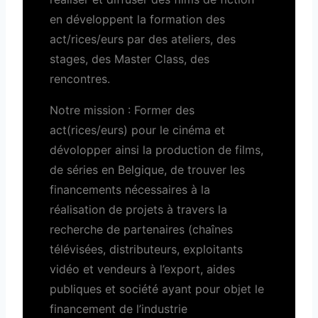
en développent la formation des
act/rices/eurs par des ateliers, des
stages, des Master Class, des
rencontres.
Notre mission : Former des
act(rices/eurs) pour le cinéma et
dévolopper ainsi la production de films,
de séries en Belgique, de trouver les
financements nécessaires à la
réalisation de projets à travers la
recherche de partenaires (chaînes
télévisées, distributeurs, exploitants
vidéo et vendeurs à l’export, aides
publiques et société ayant pour objet le
financement de l’industrie