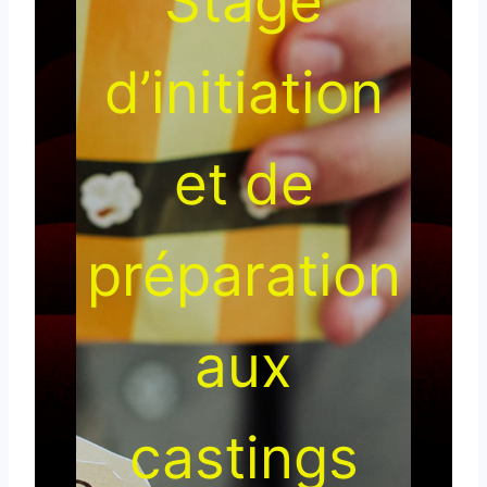
Stage
d’initiation
et de
préparation
aux
castings