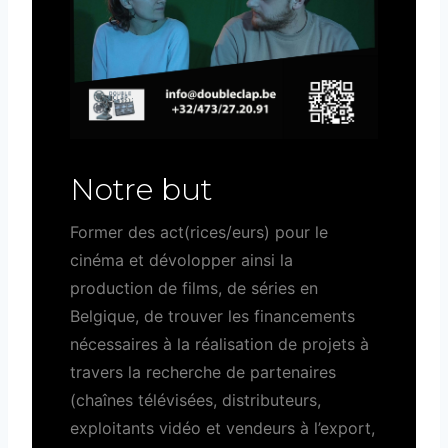
Notre but
Former des act(rices/eurs) pour le
cinéma et dévolopper ainsi la
production de films, de séries en
Belgique, de trouver les financements
nécessaires à la réalisation de projets à
travers la recherche de partenaires
(chaînes télévisées, distributeurs,
exploitants vidéo et vendeurs à l’export,